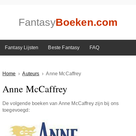
Fantasy
Boeken.com
Fantasy Lijsten
Beste Fantasy
FAQ
Home
›
Auteurs
›
Anne McCaffrey
Anne McCaffrey
De volgende boeken van Anne McCaffrey zijn bij ons
toegevoegd: