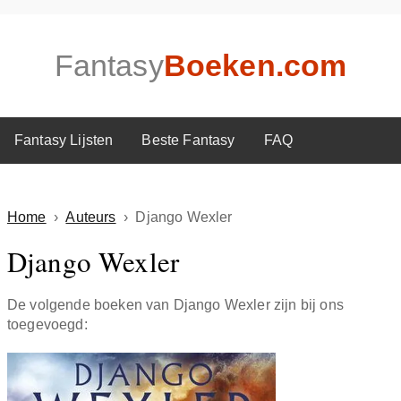
Fantasy
Boeken.com
Fantasy Lijsten
Beste Fantasy
FAQ
Home
›
Auteurs
›
Django Wexler
Django Wexler
De volgende boeken van Django Wexler zijn bij ons
toegevoegd: