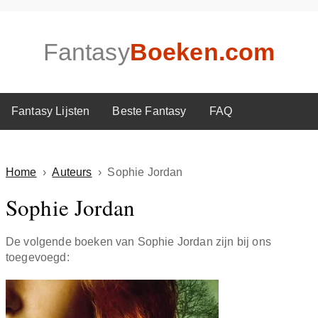
Fantasy
Boeken.com
Fantasy Lijsten
Beste Fantasy
FAQ
Home
›
Auteurs
›
Sophie Jordan
Sophie Jordan
De volgende boeken van Sophie Jordan zijn bij ons
toegevoegd: