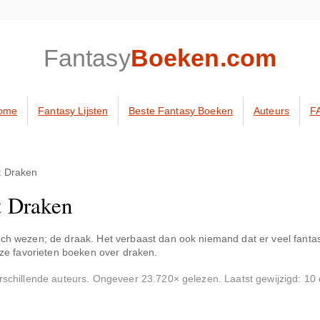
Fantasy
Boeken.com
ome
Fantasy Lijsten
Beste Fantasy Boeken
Auteurs
F
t Draken
t Draken
isch wezen; de draak. Het verbaast dan ook niemand dat er veel fant
nze favorieten boeken over draken.
erschillende auteurs. Ongeveer 23.720× gelezen. Laatst gewijzigd: 10